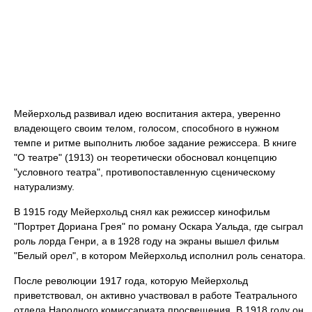
Мейерхольд развивал идею воспитания актера, уверенно
владеющего своим телом, голосом, способного в нужном
темпе и ритме выполнить любое задание режиссера. В книге
"О театре" (1913) он теоретически обосновал концепцию
"условного театра", противопоставленную сценическому
натурализму.
В 1915 году Мейерхольд снял как режиссер кинофильм
"Портрет Дориана Грея" по роману Оскара Уальда, где сыграл
роль лорда Генри, а в 1928 году на экраны вышел фильм
"Белый орел", в котором Мейерхольд исполнил роль сенатора.
После революции 1917 года, которую Мейерхольд
приветствовал, он активно участвовал в работе Театрального
отдела Народного комиссариата просвещения. В 1918 году он