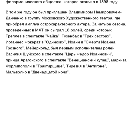
филармонического общества, которое окончил в 1898 году.
В том же году он был приглашен Владимиром Немировичем-
Данченко в труппу Московского Художественного театра, где
приобрел амплуа острохарактерного актера. За четыре сезона,
проведенных в МХТ он сыграл 18 ролей, среди которых
Треплев в спектакле "Чайка", Тузенбах в "Трех сестрах",
Иоганнес Фокерат в "Одиноких", Иоанн в "Смерти Иоанна
Грозного". Мейерхольд был первым исполнителем ролей
Василия Шуйского в спектакле "Царь Федор Иоаннович",
принца Арагонского в спектакле "Венецианский купец", маркиза
Форлипополи в "Трактирщице", Тирезия в "Антигоне",
Мальволио в "Двенадцатой ночи".