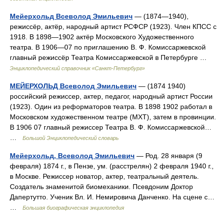
Мейерхольд Всеволод Эмильевич
— (1874—1940),
режиссёр, актёр, народный артист РСФСР (1923). Член КПСС с
1918. В 1898—1902 актёр Московского Художественного
театра. В 1906—07 по приглашению В. Ф. Комиссаржевской
главный режиссёр Театра Комиссаржевской в Петербурге …
Энциклопедический справочник «Санкт-Петербург»
МЕЙЕРХОЛЬД Всеволод Эмильевич
— (1874 1940)
российский режиссер, актер, педагог, народный артист России
(1923). Один из реформаторов театра. В 1898 1902 работал в
Московском художественном театре (МХТ), затем в провинции.
В 1906 07 главный режиссер Театра В. Ф. Комиссаржевской…
…
Большой Энциклопедический словарь
Мейерхольд, Всеволод Эмильевич
— Род. 28 января (9
февраля) 1874 г., в Пензе, ум. (расстрелян) 2 февраля 1940 г.,
в Москве. Режиссер новатор, актер, театральный деятель.
Создатель знаменитой биомеханики. Псевдоним Доктор
Дапертутто. Ученик Вл. И. Немировича Данченко. На сцене с…
…
Большая биографическая энциклопедия